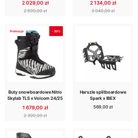
2 029,00 zł
2 134,00 zł
2 899,00 zł
3 049,00 zł
Promocje
- 30%
Buty snowboardowe Nitro
Harszle splitboardowe
Skylab TLS x Volcom 24/25
Spark x IBEX
569,00 zł
1 679,00 zł
2 399,00 zł