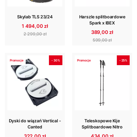
Skylab TLS 23/24
Harszle splitboardowe
Spark x IBEX
1 494,00 zł
389,00 zł
2 299,00 zł
599,00 zł
Promocje
- 30%
Promocje
- 25%
Dyski do wiązań Vertical -
Teleskopowe Kije
Canted
Splitboardowe Nitro
322,00 zł
434,00 zł