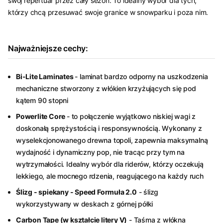
swój repertuar przez cały sezon. To idealny wybór dla tych,
którzy chcą przesuwać swoje granice w snowparku i poza nim.
Najważniejsze cechy:
Bi-Lite Laminates
- laminat bardzo odporny na uszkodzenia
mechaniczne stworzony z włókien krzyżujących się pod
kątem 90 stopni
Powerlite Core
- to połączenie wyjątkowo niskiej wagi z
doskonałą sprężystością i responsywnością. Wykonany z
wyselekcjonowanego drewna topoli, zapewnia maksymalną
wydajność i dynamiczny pop, nie tracąc przy tym na
wytrzymałości. Idealny wybór dla riderów, którzy oczekują
lekkiego, ale mocnego rdzenia, reagującego na każdy ruch
Ślizg - spiekany - Speed Formuła 2.0
- ślizg
wykorzystywany w deskach z górnej półki
Carbon Tape (w kształcie litery V)
- Taśma z włókna