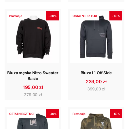
Promocje
- 30%
OSTATNIE SZTUKI
- 40%
Bluza męska Nitro Sweater
Bluza L1 Off Side
Basic
239,00 zł
195,00 zł
399,00 zł
279,00 zł
OSTATNIE SZTUKI
- 40%
Promocje
- 50%