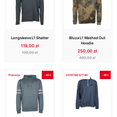
Longsleeve L1 Shatter
Bluza L1 Washed Out
Hoodie
119,00 zł
250,00 zł
199,00 zł
499,00 zł
Promocje
- 40%
OSTATNIE SZTUKI
- 65%