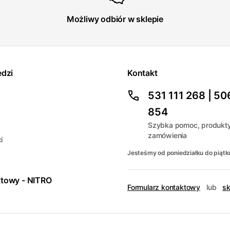
Możliwy odbiór w sklepie
edzi
Kontakt
531 111 268 | 50
854
Szybka pomoc, produkty
zamówienia
i
Jesteśmy od poniedziałku do piątk
ktowy - NITRO
Formularz kontaktowy
lub
sk