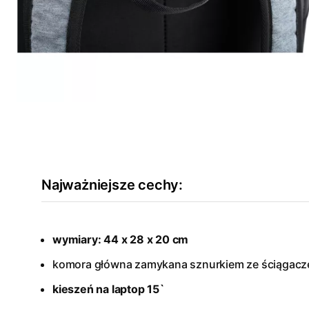
Najważniejsze cechy:
wymiary: 44 x 28 x 20 cm
komora główna zamykana sznurkiem ze ściągac
kieszeń na laptop 15`