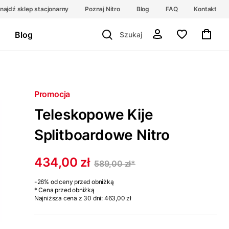
najdź sklep stacjonarny
Poznaj Nitro
Blog
FAQ
Kontakt
Blog
Promocja
Teleskopowe Kije
Splitboardowe Nitro
434,00 zł
589,00 zł
*
-26%
od ceny przed obniżką
* Cena przed obniżką
Najniższa cena z 30 dni:
463,00 zł