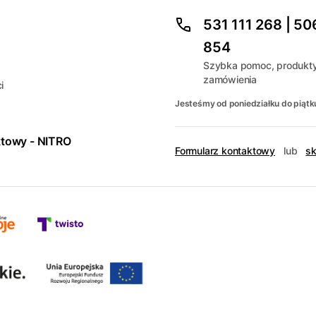
531 111 268 | 50
854
Szybka pomoc, produkty
zamówienia
i
Jesteśmy od poniedziałku do piątk
ktowy - NITRO
Formularz kontaktowy
lub
sk